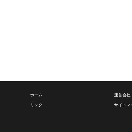
PETIR800 LIVECHAT
MAWAR500 LIVECHAT
Game Mobile Berhadiah Yang
ホーム
運営会社
リンク
サイトマ