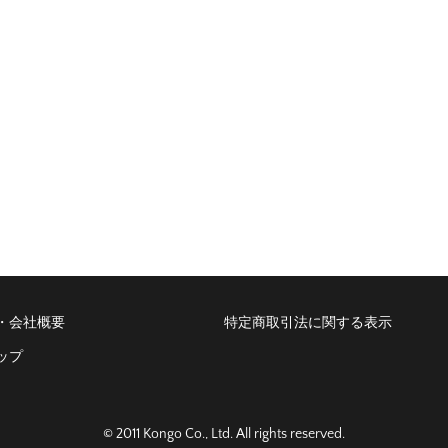
 Bikin Banyak Pemain Penasaran Untuk Mencobanya
Bermain Santai Sambil
・会社概要
特定商取引法に関する表示
ップ
© 2011 Kongo Co., Ltd. All rights reserved.