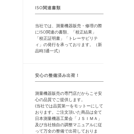
ISO関連書類
当社では、測量機器販売・修理の際
にISO関連の書類、「校正結果」
「校正証明書」「トレーサビリテ
ィ」の発行を承っております。（新
品時3通一式）
安心の整備済み出荷！
測量機器販売の専門店だからこそ安
心の品質でご提供します。
(当社では品質第一をモットーにして
おります。ご注文頂いた商品は全て
日本測量機器工業会「ＪＳＩＭＡ」
及び当社独自の調整マニュアルに従
って万全の整備で出荷しておりま