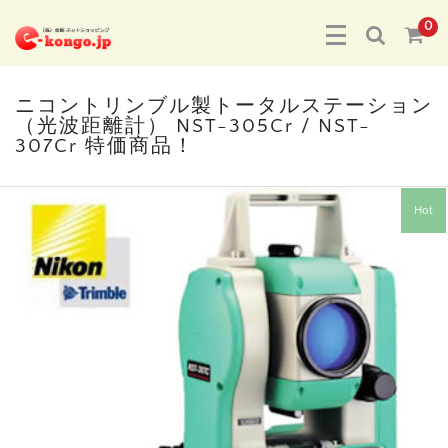
0
ニコントリンブル製トータルステーション
（光波距離計） NST-305Cr / NST-
307Cr 特価商品！
Hot