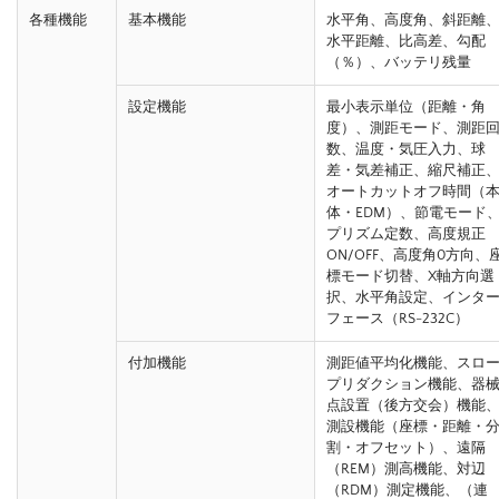
各種機能
基本機能
水平角、高度角、斜距離
水平距離、比高差、勾配
（％）、バッテリ残量
設定機能
最小表示単位（距離・角
度）、測距モード、測距
数、温度・気圧入力、球
差・気差補正、縮尺補正
オートカットオフ時間（
体・EDM）、節電モード
プリズム定数、高度規正
ON/OFF、高度角0方向、
標モード切替、X軸方向選
択、水平角設定、インタ
フェース（RS-232C）
付加機能
測距値平均化機能、スロ
プリダクション機能、器
点設置（後方交会）機能
測設機能（座標・距離・
割・オフセット）、遠隔
（REM）測高機能、対辺
（RDM）測定機能、（連