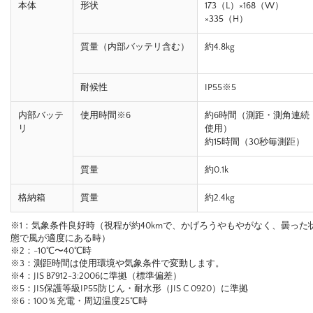
本体
形状
173（L）×168（W）
×335（H）
質量（内部バッテリ含む）
約4.8kg
耐候性
IP55※5
内部バッテ
使用時間※6
約6時間（測距・測角連続
リ
使用）
約15時間（30秒毎測距）
質量
約0.1k
格納箱
質量
約2.4kg
※1：気象条件良好時（視程が約40kmで、かげろうやもやがなく、曇った
態で風が適度にある時）
※2：-10℃〜40℃時
※3：測距時間は使用環境や気象条件で変動します。
※4：JIS B7912-3:2006に準拠（標準偏差）
※5：JIS保護等級IP55防じん・耐水形（JIS C 0920）に準拠
※6：100％充電・周辺温度25℃時