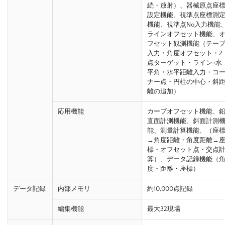
続・放射）、器械原点座
設定機能、視準点座標測
機能、視準点No入力機能
ラインオフセット機能、
フセット観測機能（テー
入力・角度オフセット・2
点ターゲット・ライン+水
平角・水平距離入力・コ
ナー点・円柱の中心・斜
離の追加）
応用機能
カーブオフセット機能、
直面計測機能、斜面計測
能、測量計算機能、（座
→角度距離・角度距離→
標・オフセット点・交点
算）、データ記録機能（
度・距離・座標）
データ記録
内部メモリ
約10,000点記録
編集機能
最大32現場