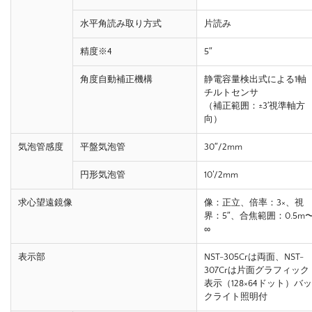
水平角読み取り方式
片読み
精度※4
5″
角度自動補正機構
静電容量検出式による1軸
チルトセンサ
（補正範囲：±3′視準軸方
向）
気泡管感度
平盤気泡管
30″/2mm
円形気泡管
10’/2mm
求心望遠鏡像
像：正立、倍率：3×、視
界：5″、合焦範囲：0.5m
∞
表示部
NST-305Crは両面、NST-
307Crは片面グラフィック
表示（128×64ドット）バッ
クライト照明付