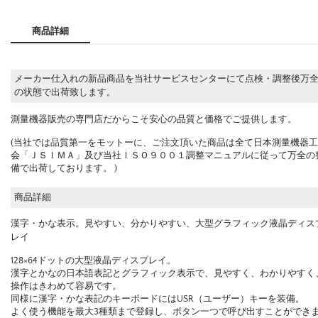
商品詳細
メーカー仕入れの新品商品を当社サービスセンターにて点検・調整後万
の状態で出荷致します。
測量機器販売の専門店だからこそ安心の品質と価格でご提供します。
(当社では品質第一をモットーに、ご注文頂いた商品は全て日本測量機器
会「ＪＳＩＭＡ」及び当社ＩＳＯ９００１調整マニュアルに従って万全の
備で出荷しております。 )
商品詳細
漢字・かな表示。見やすい、分かりやすい、大型グラフィック液晶ディス
レイ
128×64ドットの大型液晶ディスプレイ。
漢字とかなの日本語表記とグラフィック表示で、見やすく、わかりやすく
操作はきわめて容易です。
同様に漢字・かな表記のキーボードにはUSR（ユーザー）キーを装備。
よく使う機能を最大3種類まで登録し、ボタン一つで呼び出すことができ