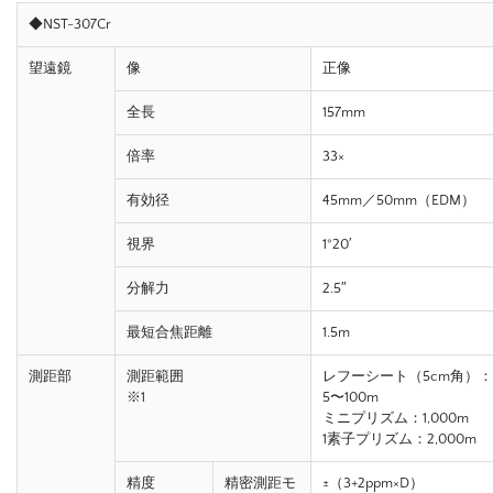
◆NST-307Cr
望遠鏡
像
正像
全長
157mm
倍率
33×
有効径
45mm／50mm（EDM）
視界
1°20′
分解力
2.5″
最短合焦距離
1.5m
測距部
測距範囲
レフーシート（5cm角）：
※1
5〜100m
ミニプリズム：1,000m
1素子プリズム：2,000m
精度
精密測距モ
±（3+2ppm×D）