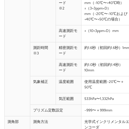
ード
mm（-10℃〜+40℃時）
※2
±（3+3ppm×D）
mm（-20℃〜-10℃および
+40℃〜+50℃の場合）
高速測距モ
±（10+3ppm×D）mm
ード
測距時間
精密測距モ
約1.6秒（初回約1.6秒）1m
※3
ード
高速測距モ
約1.0秒（初回約1.4秒）
ード
10mm
気象補正
温度範囲
使用温度範囲−20℃〜＋
50℃
気圧範囲
533hPa〜1,332hPa
プリズム定数設定
−999〜＋999mm
測角部
測角方法
光学式インクリメンタル
ンコーダ