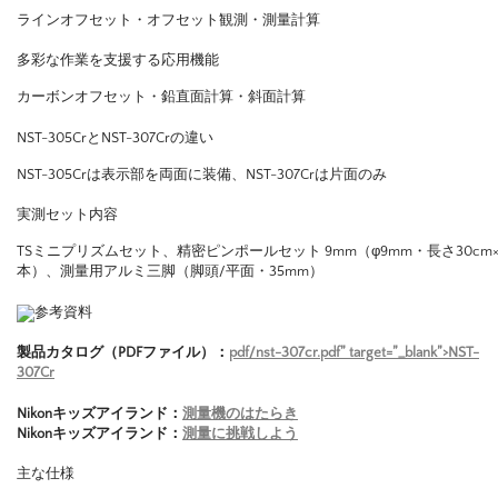
ラインオフセット・オフセット観測・測量計算
多彩な作業を支援する応用機能
カーボンオフセット・鉛直面計算・斜面計算
NST-305CrとNST-307Crの違い
NST-305Crは表示部を両面に装備、NST-307Crは片面のみ
実測セット内容
TSミニプリズムセット、精密ピンポールセット 9mm（φ9mm・長さ30cm×
本）、測量用アルミ三脚（脚頭/平面・35mm）
参考資料
製品カタログ（PDFファイル）：
pdf/nst-307cr.pdf” target=”_blank”>NST-
307Cr
Nikonキッズアイランド：
測量機のはたらき
Nikonキッズアイランド：
測量に挑戦しよう
主な仕様