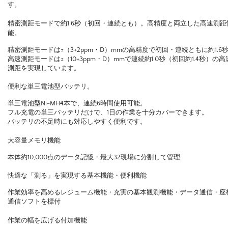
す。
精密測距モードで約1.6秒（初回・連続とも）。高精度と両立した高速測距
能。
精密測距モードは±（3+2ppm・D）mmの高精度で初回・連続ともに約1.6
高速測距モードは±（10+3ppm・D）mmで連続約1.0秒（初回約1.4秒）の高
測距を実現しています。
便利な単三電池型バッテリ。
単三電池型Ni-MH4本で、連続6時間使用可能。
フル充電の単三バッテリだけで、1日の作業を十分カバーできます。
バッテリの不足時にも対応しやすく便利です。
大容量メモリ機能
本体約10,000点のデータ記憶・最大32現場に分割して管理
快適な「測る」を実現する基本機能・便利機能
作業効率を高めるレジューム機能・充実の基本観測機能・データ通信・座
通信ソフトを標付
作業の幅を広げる付加機能